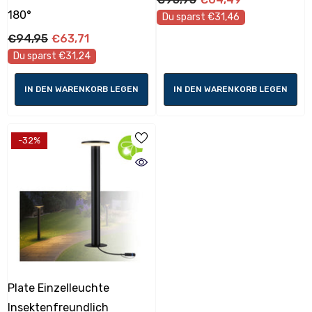
180°
Du sparst €31,46
€94,95
€63,71
Du sparst €31,24
IN DEN WARENKORB LEGEN
IN DEN WARENKORB LEGEN
-32%
Plate Einzelleuchte
Insektenfreundlich