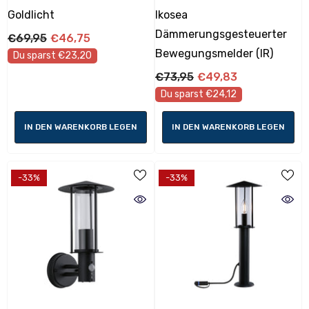
Goldlicht
Ikosea
Dämmerungsgesteuerter
€69,95
€46,75
Bewegungsmelder (IR)
Du sparst €23,20
€73,95
€49,83
Du sparst €24,12
IN DEN WARENKORB LEGEN
IN DEN WARENKORB LEGEN
-33%
-33%