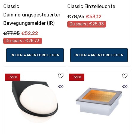
Classic
Classic Einzelleuchte
Dämmerungsgesteuerter
€78,95
€53,12
Bewegungsmelder (IR)
Du sparst €25,83
€77,95
€52,22
Du sparst €25,73
IN DEN WARENKORB LEGEN
IN DEN WARENKORB LEGEN
-32%
-32%