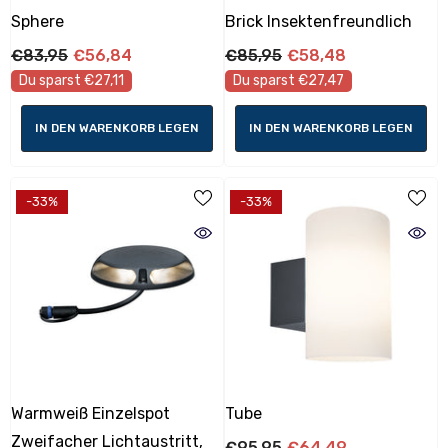
Sphere
Brick Insektenfreundlich
€83,95
€56,84
€85,95
€58,48
Du sparst €27,11
Du sparst €27,47
IN DEN WARENKORB LEGEN
IN DEN WARENKORB LEGEN
-33%
-33%
Warmweiß Einzelspot
Tube
Zweifacher Lichtaustritt,
€95,95
€64,49