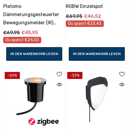
Platomo
RGBW Einzelspot
Dämmerungsgesteuerter
€69,95
€46,52
Bewegungsmelder (IR)
Du sparst €23,43
Seewasserresistent
€69,95
€45,95
Du sparst €24,00
IN DEN WARENKORB LEGEN
IN DEN WARENKORB LEGEN
-33%
-33%