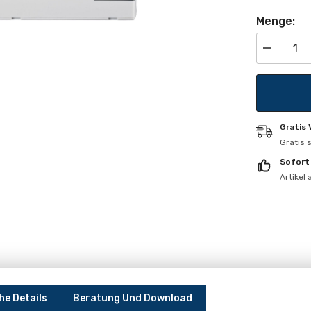
Menge:
Menge
verringern
für
Profi
Gratis
Gratis 
Sofort
Artikel
he Details
Beratung Und Download