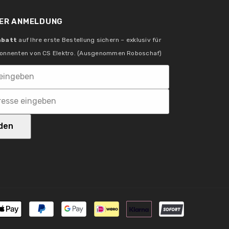
ER ANMELDUNG
abatt
auf Ihre erste Bestellung sichern – exklusiv für
Erhöhter Spikeschutz
onnenten von CS Elektro. (Ausgenommen Roboschaf)
den
DE 39236390
MM-Zeichen
Zahlungsm
VDE-zertifiziert