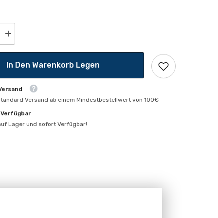
Menge
erhöhen
für
Profi
In Den Warenkorb Legen
 Versand
standard Versand ab einem Mindestbestellwert von 100€
 Verfügbar
 auf Lager und sofort Verfügbar!