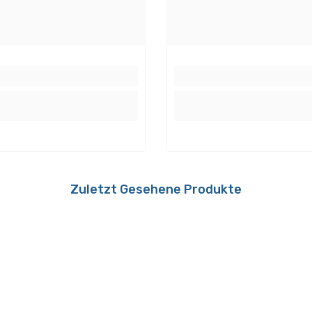
Schutzklasse:
Tauschbarkeit:
Zuletzt Gesehene Produkte
egrierter Temperaturwächter
egrierter Softstart
Trafo
egrierter Temperaturwächter + elektronische Sicherung