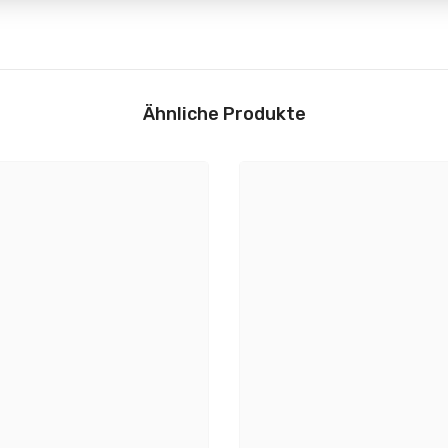
Lampeneigenschaften
44 x B: 51 x T: 222 mm
Technik:
Ähnliche Produkte
Flyer und Sicherheitshin
 mm
Dimmbar:
hwarz, Grau
Inklusive Leuchtmittel:
ststoff
Max. Leistungsbereich:
in