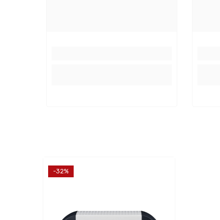
Features
Integrierter Temperaturwächter:
Int
-32%
Integrierter Softstart:
Int
Integrierter Temperaturwächter +
Int