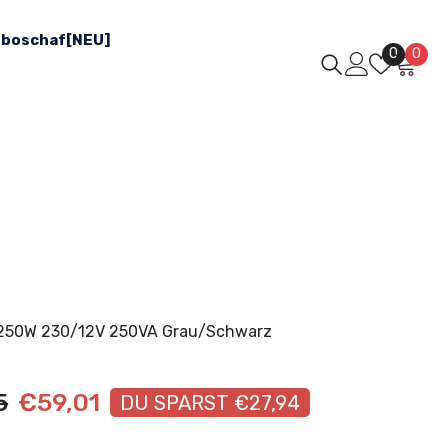
boschaf[NEU]
Wunsch
0
0
0
Arti
-250W 230/12V 250VA Grau/Schwarz
5
€59,01
DU SPARST €27,94