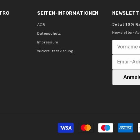
Integrierter Brandschutz:
Integrierter Brandschutz
TRO
SEITEN-INFORMATIONEN
NEWSLETT
Jetzt 10 % R
AGB
Erhöhter Spikeschutz:
Newsletter-Ab
Datenschutz
Impressum
Erhöhter Spikeschutz:
Widerrufserklärung
Erhöhter Spikeschutz
Kennzeichnungen
Anmel
WEEE-Reg.-Nr.:
MM-Zeichen:
VDE: