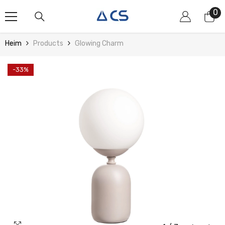
Zum Inhalt Springen
0
0
Art
Heim
Products
Glowing Charm
-33%