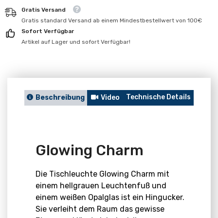
für
für
Gratis Versand
Glowing
Glowing
Charm
Charm
Gratis standard Versand ab einem Mindestbestellwert von 100€
Sofort Verfügbar
Artikel auf Lager und sofort Verfügbar!
Technische Details
Berat
Beschreibung
Video
Glowing Charm
Die Tischleuchte Glowing Charm mit
einem hellgrauen Leuchtenfuß und
einem weißen Opalglas ist ein Hingucker.
Sie verleiht dem Raum das gewisse