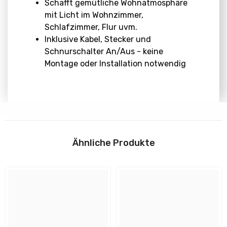
Schafft gemütliche Wohnatmosphäre
mit Licht im Wohnzimmer,
Schlafzimmer, Flur uvm.
Inklusive Kabel, Stecker und
Schnurschalter An/Aus - keine
Montage oder Installation notwendig
Abmessungen
Download
Höhe:
Ähnliche Produkte
H: 300 mm
Anleitungen
Durchmesser:
150 mm
Flyer und Sicherheitshinweise
Form:
rund