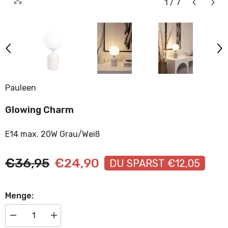
1
/
7
Pauleen
Glowing Charm
E14 max. 20W Grau/Weiß
€36,95
€24,90
DU SPARST €12,05
Menge:
Menge
Menge
verringern
erhöhen