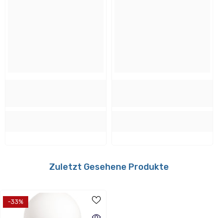
Design und Material
Farbe:
Weiß, Grau
Material:
Keramik, Glas
Textilkabel:
Textilkabel
Verwendbar mit folgenden Dimmern:
Nein
Zuletzt Gesehene Produkte
-33%