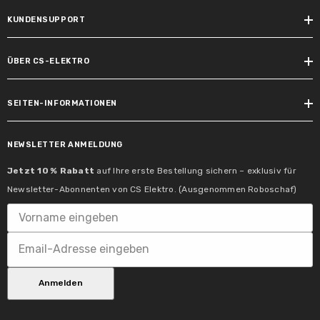
Nein
KUNDENSUPPORT
ÜBER CS-ELEKTRO
SEITEN-INFORMATIONEN
Inklusive Leuchtmittel:
NEWSLETTER ANMELDUNG
nein
Jetzt 10 % Rabatt
auf Ihre erste Bestellung sichern – exklusiv für
Max. Leistungsbereich:
Newsletter-Abonnenten von CS Elektro. (Ausgenommen Roboschaf)
max. 20 W
Schutzklasse:
Schutzklasse II
Anmelden
Tauschbarkeit:
1 Lichtquelle ist ohne dauerhafte