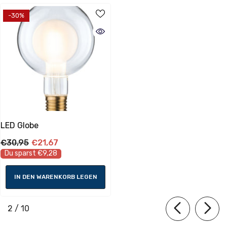
-30%
Energieverbrauch
Energieeffizientsklasse:
E
LED Globe
€30,95
€21,67
Energieverbrauch:
Du sparst €9,28
4 kWh_1000h
IN DEN WARENKORB LEGEN
Lebensdauer
Lichtstromerhalt am Ende der
von
2
/
10
Nennlebensdauer: