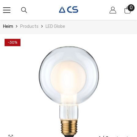
Zum Inhalt Springen
0
0
Art
Heim
Products
LED Globe
-30%