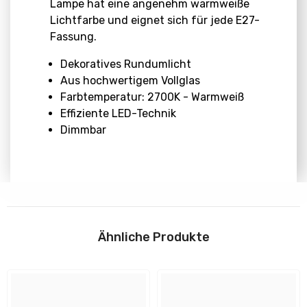
Lampe hat eine angenehm warmweiße
Lichtfarbe und eignet sich für jede E27-
Fassung.
Dekoratives Rundumlicht
Aus hochwertigem Vollglas
Farbtemperatur: 2700K - Warmweiß
Effiziente LED-Technik
Dimmbar
Abmessungen
Download
Höhe:
Ähnliche Produkte
H: 150 mm
Anleitungen
Durchmesser:
95 mm