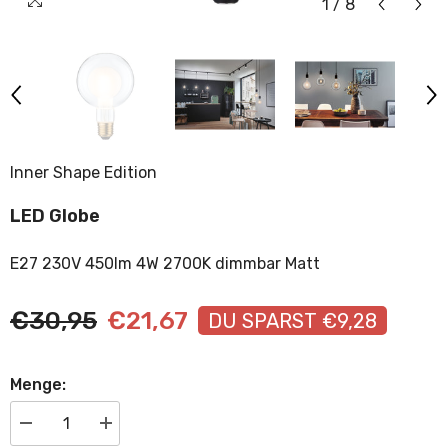
1
/
8
Inner Shape Edition
LED Globe
E27 230V 450lm 4W 2700K dimmbar Matt
€30,95
€21,67
DU SPARST €9,28
Menge:
Menge
Menge
verringern
erhöhen