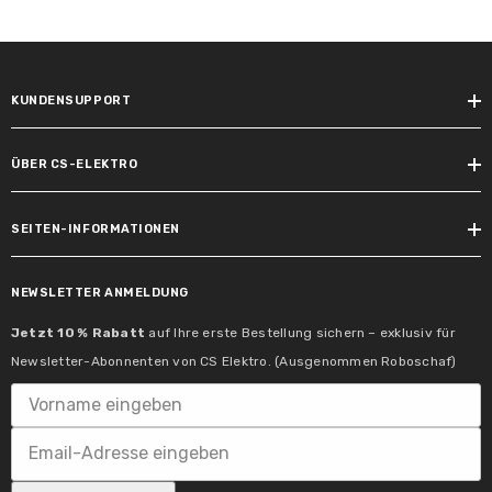
75 %
Schaltzyklen vorzeitiger Ausfall >=:
50000.0
KUNDENSUPPORT
Lebensdauer:
15000 h
ÜBER CS-ELEKTRO
Lampenlichtstromerhalt 6.000h:
SEITEN-INFORMATIONEN
85 %
NEWSLETTER ANMELDUNG
Lichteigenschaften
Jetzt 10 % Rabatt
auf Ihre erste Bestellung sichern – exklusiv für
Newsletter-Abonnenten von CS Elektro. (Ausgenommen Roboschaf)
Nennlichtstrom:
450 lm
Farbtemperatur Bereich:
2700 K