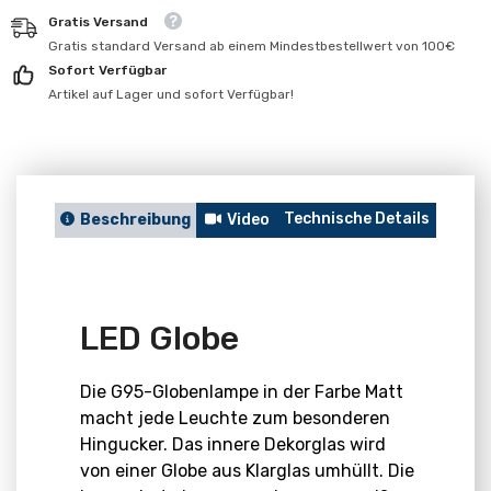
für
für
Gratis Versand
LED
LED
Globe
Globe
Gratis standard Versand ab einem Mindestbestellwert von 100€
Sofort Verfügbar
Artikel auf Lager und sofort Verfügbar!
Technische Details
Berat
Beschreibung
Video
LED Globe
Die G95-Globenlampe in der Farbe Matt
macht jede Leuchte zum besonderen
Hingucker. Das innere Dekorglas wird
von einer Globe aus Klarglas umhüllt. Die