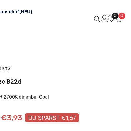
boschaf[NEU]
Wunsch
0
0
0
Arti
 230V
ze B22d
W 2700K dimmbar Opal
€3,93
DU SPARST €1,67