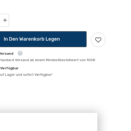
Menge
erhöhen
für
LED
In Den Warenkorb Legen
Kerze
B22d
 Versand
standard Versand ab einem Mindestbestellwert von 100€
 Verfügbar
 auf Lager und sofort Verfügbar!