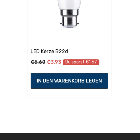
Lebensdauer
Lichtstromerhalt am Ende der
75
Nennlebensdauer:
LED Kerze B22d
€5,60
€3,93
Du sparst €1,67
Lebensdauer:
15
IN DEN WARENKORB LEGEN
Bemessungslebensdauer:
15