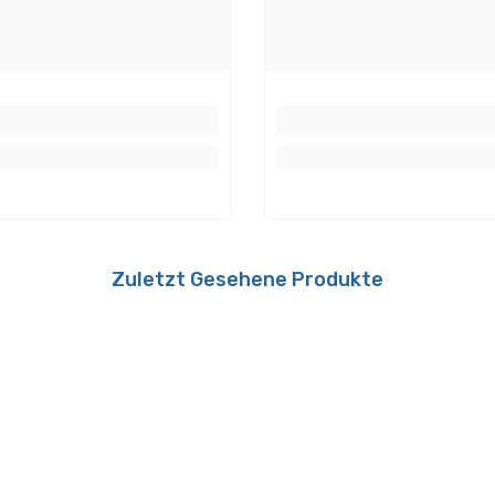
Bemessungs-/Nutzlichtst
REV Ritter 501448551,
 Merten MEG 5136-
0, RLC Müller Paladin
Lampeneigenschaften
3 030 LED, RC Jung
 T DE, RC Gira 0307
Technik:
/I02, RC Busch-Jäger
13U-102
Fassung:
Zuletzt Gesehene Produkte
Dimmbar:
kWh_1000h