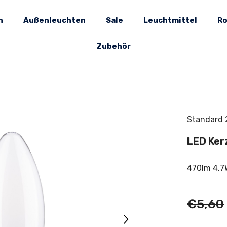
n
Außenleuchten
Sale
Leuchtmittel
Ro
Zubehör
Standard
LED Ker
470lm 4,7
€5,60