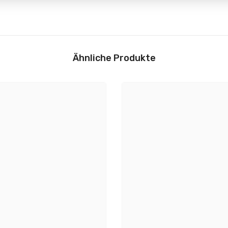
Lichteigenschaften
 91 mm
Farbtemperatur:
Ähnliche Produkte
Flyer und Sicherheitshin
 mm
Nennlichtstrom:
Farbtemperatur Bereich:
l
Farbkonsistenz:
s
Farbwiedergabeindex: