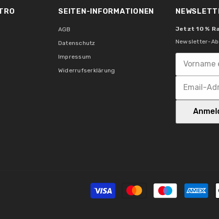
TRO
SEITEN-INFORMATIONEN
NEWSLETT
Jetzt 10 % R
AGB
Bauform Leuchtmittel:
Newsletter-Ab
Datenschutz
Impressum
Widerrufserklärung
Entspricht Glühlampe:
Anmel
Anzahl Bestückung:
Kennzeichnungen
WEEE-Reg.-Nr.:
FSC® Holzart: