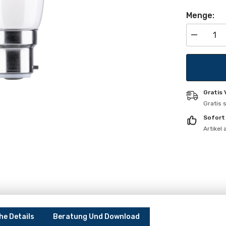
Menge:
Menge
verringern
für
LED
Kerze
B22d
Gratis
Gratis 
Sofort
Artikel
he Details
Beratung Und Download