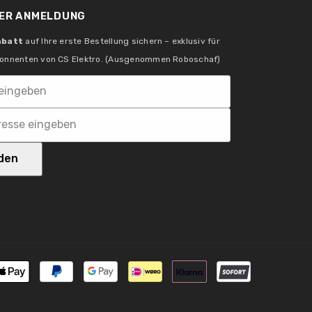
ER ANMELDUNG
abatt
auf Ihre erste Bestellung sichern – exklusiv für
Kerze
onnenten von CS Elektro. (Ausgenommen Roboschaf)
40 W
den
1x
DE 39236390
Zahlungsm
Nein