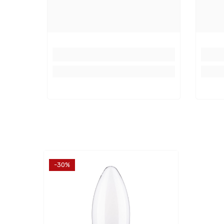
Verwendbar mit folgenden Dimmern:
RC 
RC
000
87
225
00
65
Energieverbrauch
-30%
Energieeffizientsklasse:
F
Energieverbrauch:
5 