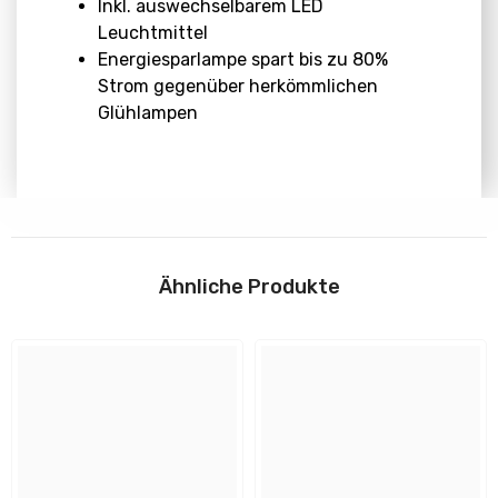
Inkl. auswechselbarem LED
Leuchtmittel
Energiesparlampe spart bis zu 80%
Strom gegenüber herkömmlichen
Glühlampen
Abmessungen
Download
Höhe:
Ähnliche Produkte
H: 56 mm
Anleitungen
Durchmesser:
51 mm
Flyer und Sicherheitshinweise
Design und Material
Farbe: