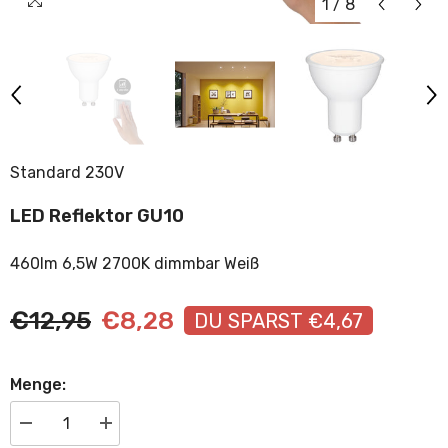
1
/
8
Standard 230V
LED Reflektor GU10
460lm 6,5W 2700K dimmbar Weiß
€12,95
€8,28
DU SPARST €4,67
Menge:
Menge
Menge
verringern
erhöhen