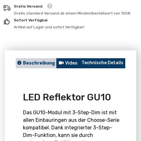
für
für
Gratis Versand
LED
LED
Reflektor
Reflektor
Gratis standard Versand ab einem Mindestbestellwert von 100€
GU10
GU10
Sofort Verfügbar
Artikel auf Lager und sofort Verfügbar!
Technische Details
Berat
Beschreibung
Video
LED Reflektor GU10
Das GU10-Modul mit 3-Step-Dim ist mit
allen Einbauringen aus der Choose-Serie
kompatibel. Dank integrierter 3-Step-
Dim-Funktion, kann sie durch