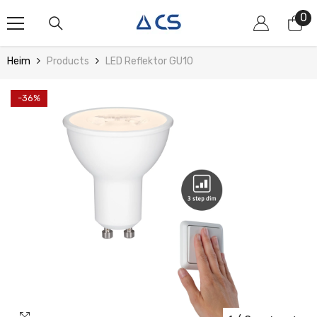
Zum Inhalt Springen
0
0
Art
Heim
Products
LED Reflektor GU10
-36%