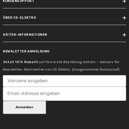
KUNDENSUPPORT
Lampenlichtstromerhalt 6.000h:
80 %
ÜBER CS-ELEKTRO
SEITEN-INFORMATIONEN
Lichteigenschaften
Nennlichtstrom:
NEWSLETTER ANMELDUNG
460 lm
Jetzt 10 % Rabatt
auf Ihre erste Bestellung sichern – exklusiv für
Newsletter-Abonnenten von CS Elektro. (Ausgenommen Roboschaf)
Farbtemperatur Bereich:
2700 K
Farbkonsistenz:
SDCM 6
Anmelden
Farbwiedergabeindex:
> 80 Ra