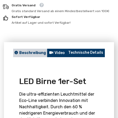
für
für
Gratis Versand
LED
LED
Birne
Birne
Gratis standard Versand ab einem Mindestbestellwert von 100€
1er-
1er-
Sofort Verfügbar
Set
Set
Artikel auf Lager und sofort Verfügbar!
Technische Details
Berat
Beschreibung
Video
LED Birne 1er-Set
Die ultra-effizienten Leuchtmittel der
Eco-Line verbinden Innovation mit
Nachhaltigkeit. Durch den 60 %
niedrigeren Energieverbrauch und der