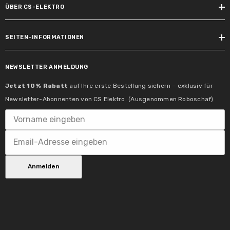
Lichteigenschaften
ÜBER CS-ELEKTRO
Nennlichtstrom:
SEITEN-INFORMATIONEN
840 lm
Farbtemperatur Bereich:
NEWSLETTER ANMELDUNG
4000 K
Jetzt 10 % Rabatt
auf Ihre erste Bestellung sichern – exklusiv für
Newsletter-Abonnenten von CS Elektro. (Ausgenommen Roboschaf)
Farbkonsistenz:
SDCM 6
Farbwiedergabeindex:
> 80 Ra
Anmelden
Bemessungs-/Nutzlichtstrom:
840 lm
Lampeneigenschaften