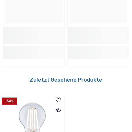
Material:
Glas
Verwendbar mit folgenden Dimmern:
Nein
Zuletzt Gesehene Produkte
Energieverbrauch
-34%
Energieeffizientsklasse:
A