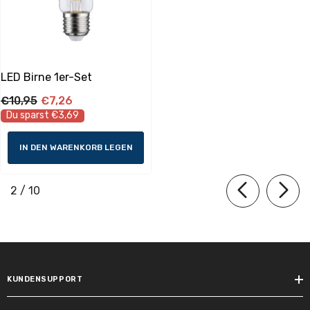
Energieverbrauch:
4 kWh_1000h
Lebensdauer
LED Birne 1er-Set
Lichtstromerhalt am Ende der
€10,95
€7,26
Nennlebensdauer:
Du sparst €3,69
96 %
IN DEN WARENKORB LEGEN
Schaltzyklen vorzeitiger Ausfall >=:
50000.0
von
2
/
10
Lebensdauer:
50000 h
Bemessungslebensdauer:
50000 h
KUNDENSUPPORT