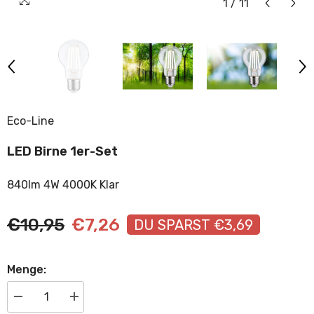
1
/
11
Eco-Line
LED Birne 1er-Set
840lm 4W 4000K Klar
€10,95
€7,26
DU SPARST €3,69
Menge:
Menge
Menge
verringern
erhöhen