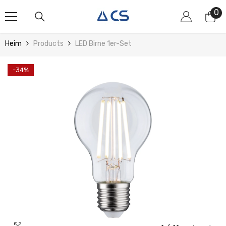
Zum Inhalt Springen
0
0
Art
Heim
Products
LED Birne 1er-Set
-34%