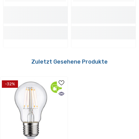
Verwendbar mit folgenden Dimmern:
Nein
Zuletzt Gesehene Produkte
Energieverbrauch
-32%
Energieeffizientsklasse:
F
Energieverbrauch:
5 kWh_1000h