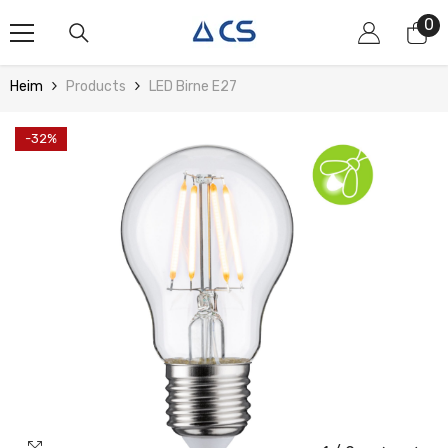
Zum Inhalt Springen
0
0
Art
Heim
Products
LED Birne E27
-32%