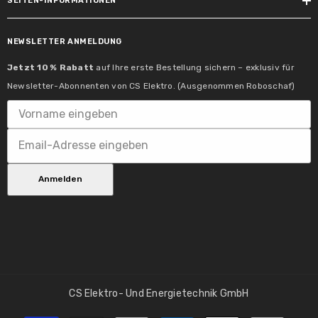
SEITEN-INFORMATIONEN
420 lm
Farbtemperatur Bereich:
NEWSLETTER ANMELDUNG
2200 K
Jetzt 10 % Rabatt
auf Ihre erste Bestellung sichern – exklusiv für
Newsletter-Abonnenten von CS Elektro. (Ausgenommen Roboschaf)
Farbkonsistenz:
SDCM 6
Farbwiedergabeindex:
> 80 Ra
Anmelden
Bemessungs-/Nutzlichtstrom:
420 lm
Lampeneigenschaften
Technik:
CS Elektro- Und Energietechnik GmbH
LED
Zahlungsmethoden