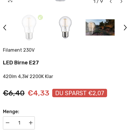
1
/
9
Filament 230V
LED Birne E27
420lm 4,3W 2200K Klar
€6,40
€4,33
DU SPARST €2,07
Menge:
Menge
Menge
verringern
erhöhen