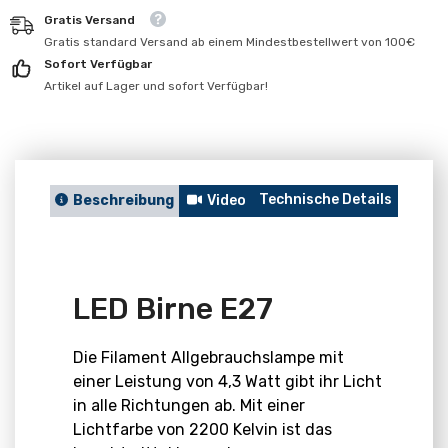
für
für
Gratis Versand
LED
LED
Birne
Birne
Gratis standard Versand ab einem Mindestbestellwert von 100€
E27
E27
Sofort Verfügbar
Artikel auf Lager und sofort Verfügbar!
Technische Details
Berat
Beschreibung
Video
LED Birne E27
Die Filament Allgebrauchslampe mit
einer Leistung von 4,3 Watt gibt ihr Licht
in alle Richtungen ab. Mit einer
Lichtfarbe von 2200 Kelvin ist das