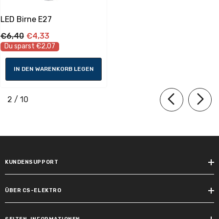
Lebensdauer
LED Birne E27
Lichtstromerhalt am Ende der
€6,40
€4,33
Nennlebensdauer:
Du sparst €2,07
75 %
IN DEN WARENKORB LEGEN
Schaltzyklen vorzeitiger Ausfall >=:
50000.0
von
2
/
10
Lebensdauer:
15000 h
Bemessungslebensdauer:
15000 h
KUNDENSUPPORT
Lichteigenschaften
ÜBER CS-ELEKTRO
Nennlichtstrom: