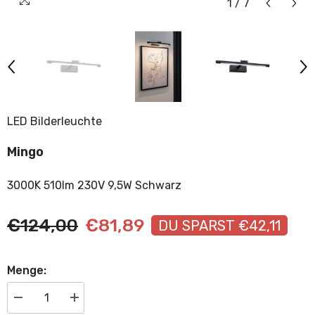
1
/
7
LED Bilderleuchte
Mingo
3000K 510lm 230V 9,5W Schwarz
€124,00
€81,89
DU SPARST €42,11
Menge:
Menge
Menge
verringern
erhöhen