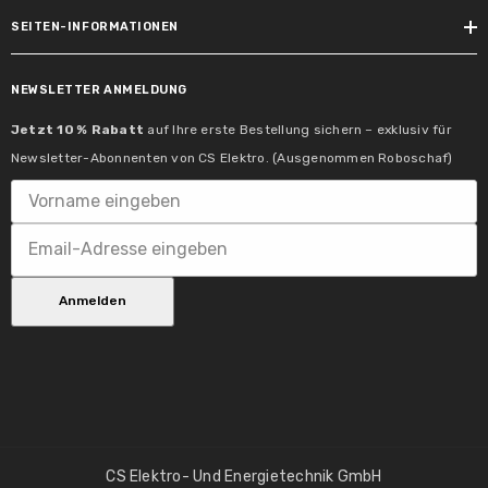
LED
SEITEN-INFORMATIONEN
Dimmbar:
Nein
NEWSLETTER ANMELDUNG
Jetzt 10 % Rabatt
auf Ihre erste Bestellung sichern – exklusiv für
Newsletter-Abonnenten von CS Elektro. (Ausgenommen Roboschaf)
Inklusive Leuchtmittel:
ja
Anmelden
Schutzklasse:
Schutzklasse II
Tauschbarkeit:
3 Lichtquelle ist nicht austauschbar, die
Leuchte muss ersetzt werden.|5
CS Elektro- Und Energietechnik GmbH