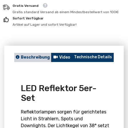
für
für
Gratis Versand
LED
LED
Reflektor
Reflektor
Gratis standard Versand ab einem Mindestbestellwert von 100€
5er-
5er-
Sofort Verfügbar
Set
Set
Artikel auf Lager und sofort Verfügbar!
Technische Details
Berat
Beschreibung
Video
LED Reflektor 5er-
Set
Reflektorlampen sorgen für gerichtetes
Licht in Strahlern, Spots und
Downlights. Der Lichtkegel von 38° setzt