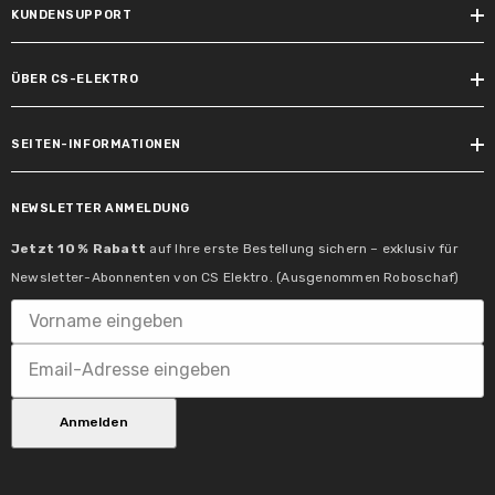
KUNDENSUPPORT
Lichteigenschaften
ÜBER CS-ELEKTRO
Nennlichtstrom:
SEITEN-INFORMATIONEN
460 lm
Farbtemperatur Bereich:
NEWSLETTER ANMELDUNG
2700 K
Jetzt 10 % Rabatt
auf Ihre erste Bestellung sichern – exklusiv für
Newsletter-Abonnenten von CS Elektro. (Ausgenommen Roboschaf)
Farbkonsistenz:
SDCM 6
Farbwiedergabeindex:
> 80 Ra
Anmelden
Bemessungs-/Nutzlichtstrom:
460 lm