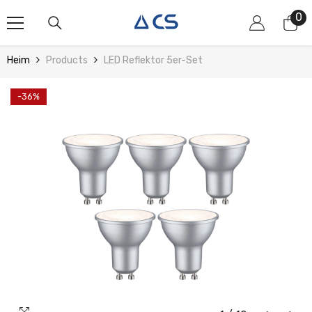
Zum Inhalt Springen
0
0
Art
Heim
Products
LED Reflektor 5er-Set
-36%