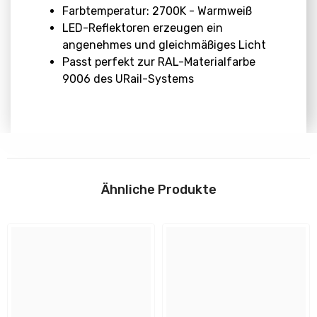
Farbtemperatur: 2700K - Warmweiß
LED-Reflektoren erzeugen ein
angenehmes und gleichmäßiges Licht
Passt perfekt zur RAL-Materialfarbe
9006 des URail-Systems
Abmessungen
Download
Höhe:
Ähnliche Produkte
H: 54 mm
Anleitungen
Durchmesser:
51 mm
Flyer und Sicherheitshinweise
Design und Material