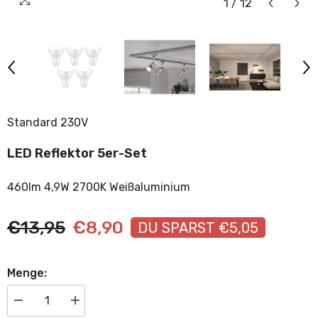
1
/
12
Standard 230V
LED Reflektor 5er-Set
460lm 4,9W 2700K Weißaluminium
€13,95
€8,90
DU SPARST €5,05
Menge:
Menge
Menge
verringern
erhöhen