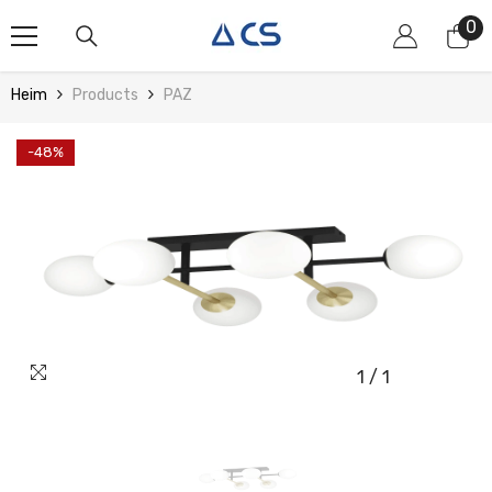
Zum Inhalt Springen
0
0
Art
Heim
Products
PAZ
-48%
1
/
1