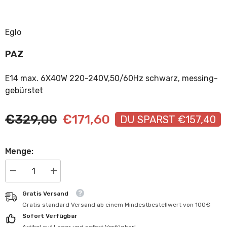
Eglo
PAZ
E14 max. 6X40W 220-240V,50/60Hz schwarz, messing-
gebürstet
€329,00
€171,60
DU SPARST €157,40
Menge:
Menge
Menge
verringern
erhöhen
für
für
Gratis Versand
PAZ
PAZ
Gratis standard Versand ab einem Mindestbestellwert von 100€
Sofort Verfügbar