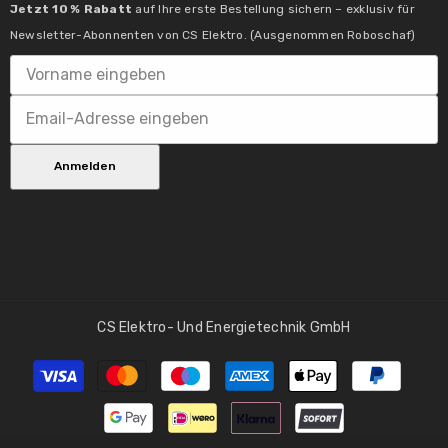
Jetzt 10 % Rabatt
auf Ihre erste Bestellung sichern – exklusiv für
Max. Leistungsbereich:
Newsletter-Abonnenten von CS Elektro. (Ausgenommen Roboschaf)
6X40W
Schutzklasse:
1.0
Anmelden
Tauschbarkeit:
7 nicht betroffen.
CS Elektro- Und Energietechnik GmbH
Zahlungsmethoden