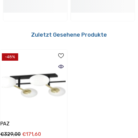
Farbe:
schwarz, messing-gebürstet
Material:
Stahl
Zuletzt Gesehene Produkte
Montage
-48%
Montageort Empfehlung:
Universal
Verwendbar mit folgenden Dimmern:
Nein
PAZ
€329,00
€171,60