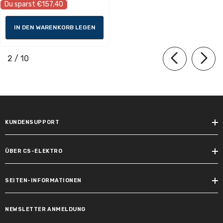
Du sparst €157,40
IN DEN WARENKORB LEGEN
Lampeneigenschaften
von
2
/
10
Fassung:
E14
Dimmbar:
KUNDENSUPPORT
Nein
ÜBER CS-ELEKTRO
SEITEN-INFORMATIONEN
Inklusive Leuchtmittel:
NEWSLETTER ANMELDUNG
im Lieferumfang nicht enthalten