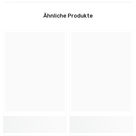
Download
Höhe:
Ähnliche Produkte
225.0 mm
Anleitungen
Breite:
495.0 mm
📄
Installation/Montage
Tiefe:
775.0 mm
Flyer und Sicherheitshinweise
Form:
eckig
Länge:
775.0 mm
Design und Material