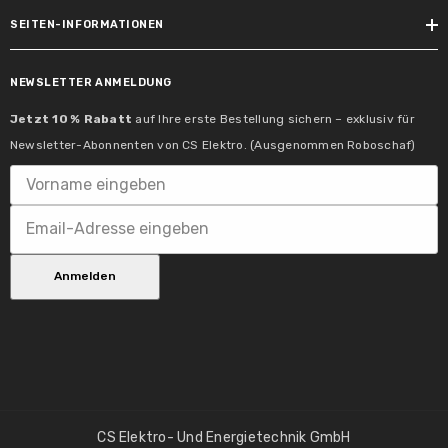
SEITEN-INFORMATIONEN
NEWSLETTER ANMELDUNG
Jetzt 10 % Rabatt
auf Ihre erste Bestellung sichern – exklusiv für
Inklusive Leuchtmittel:
Newsletter-Abonnenten von CS Elektro. (Ausgenommen Roboschaf)
im Lieferumfang nicht enthalten
Max. Leistungsbereich:
1X40W
Anmelden
Schutzklasse:
2
Tauschbarkeit:
7 nicht betroffen.
CS Elektro- Und Energietechnik GmbH