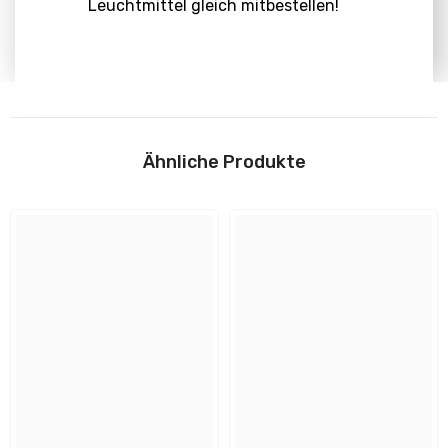
Leuchtmittel gleich mitbestellen!
Abmessungen
Download
Höhe:
Ähnliche Produkte
300.0 mm
Anleitungen
Tiefe:
200.0 mm
📄
Installation/Montage
Form:
eckig
Flyer und Sicherheitshinweise
Länge:
200.0 mm
Design und Material