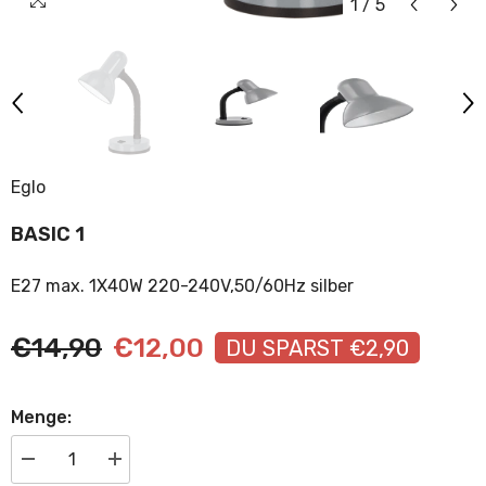
1
/
5
Eglo
BASIC 1
E27 max. 1X40W 220-240V,50/60Hz silber
€14,90
€12,00
DU SPARST €2,90
Menge:
Menge
Menge
verringern
erhöhen