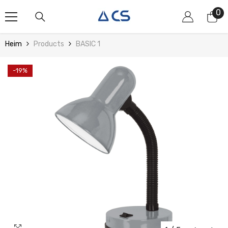
Zum Inhalt Springen
0
0
Art
Heim
Products
BASIC 1
-19%