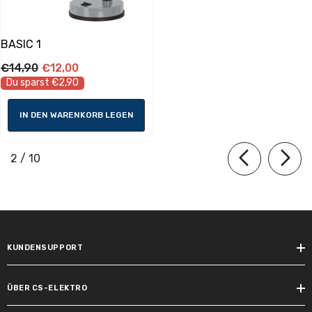
BASIC 1
€14,90
€12,00
Maximale Kabellänge:
Du sparst €2,90
1500.0 mm
IN DEN WARENKORB LEGEN
Lampeneigenschaften
von
2
/
10
Technik:
12V Halogen
Fassung:
KUNDENSUPPORT
E27
Dimmbar:
ÜBER CS-ELEKTRO
Nein