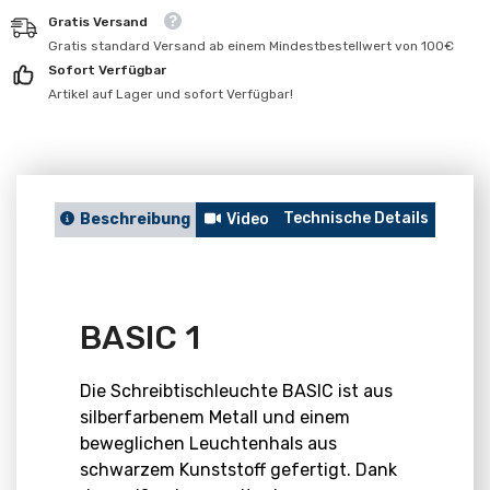
für
für
Gratis Versand
BASIC
BASIC
1
1
Gratis standard Versand ab einem Mindestbestellwert von 100€
Sofort Verfügbar
Artikel auf Lager und sofort Verfügbar!
Technische Details
Berat
Beschreibung
Video
BASIC 1
Die Schreibtischleuchte BASIC ist aus
silberfarbenem Metall und einem
beweglichen Leuchtenhals aus
schwarzem Kunststoff gefertigt. Dank