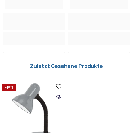
Farbe:
silber
Material:
Kunststoff, Stahl
Montage
Zuletzt Gesehene Produkte
Montageort Empfehlung:
Universal
-19%
Verwendbar mit folgenden Dimmern:
Nein