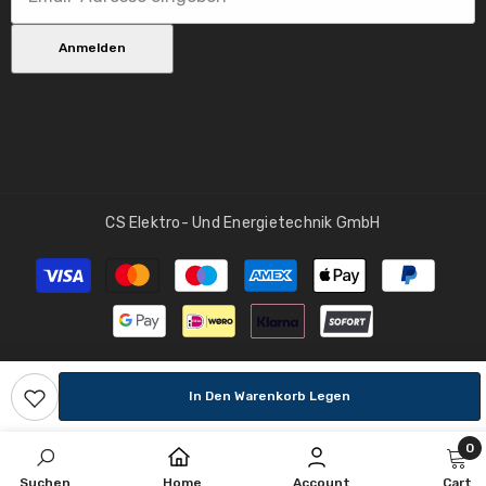
SDCM 6
Anmelden
Farbwiedergabeindex:
> 80 Ra
Bemessungs-/Nutzlichtstrom:
470 lm
CS Elektro- Und Energietechnik GmbH
Farbwechsel:
Farbwechsel RGBW, Tunable White
Zahlungsmethoden
Lampeneigenschaften
Technik:
LED
In Den Warenkorb Legen
Fassung:
0
E14
0
Suchen
Home
Account
Cart