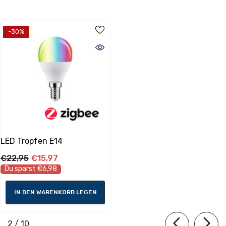
-30%
Energieverbrauch
Energieeffizientsklasse:
F
Energieverbrauch:
5 kWh_1000h
LED Tropfen E14
€22,95
€15,97
Lebensdauer
Du sparst €6,98
Lichtstromerhalt am Ende der
IN DEN WARENKORB LEGEN
Nennlebensdauer:
94 %
von
2
/
10