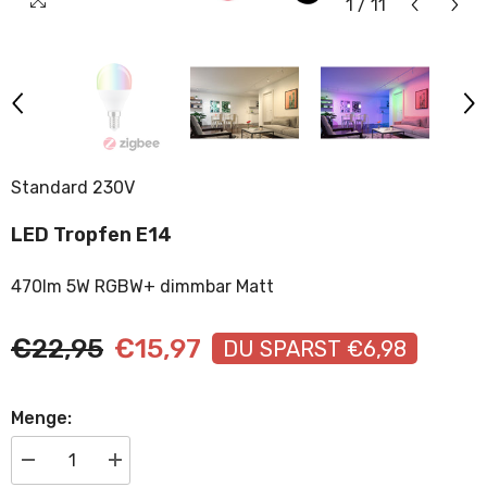
1
/
11
Standard 230V
LED Tropfen E14
470lm 5W RGBW+ dimmbar Matt
€22,95
€15,97
DU SPARST €6,98
Menge:
Menge
Menge
verringern
erhöhen