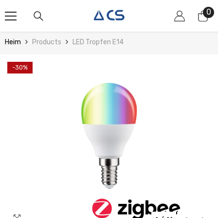
Zum Inhalt Springen
0
0
Art
Heim
Products
LED Tropfen E14
-30%