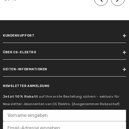
Schaltzyklen vorzeitiger Ausfall >=:
50000.0
Lebensdauer:
15000 h
KUNDENSUPPORT
Bemessungslebensdauer:
15000 h
ÜBER CS-ELEKTRO
SEITEN-INFORMATIONEN
Lichteigenschaften
Nennlichtstrom:
NEWSLETTER ANMELDUNG
470 lm
Jetzt 10 % Rabatt
auf Ihre erste Bestellung sichern – exklusiv für
Newsletter-Abonnenten von CS Elektro. (Ausgenommen Roboschaf)
Farbtemperatur Bereich:
2200 - 6500 K
Farbkonsistenz: