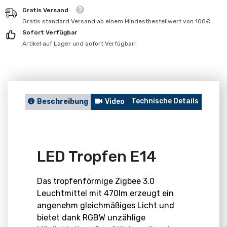
für
für
Gratis Versand
LED
LED
Tropfen
Tropfen
Gratis standard Versand ab einem Mindestbestellwert von 100€
E14
E14
Sofort Verfügbar
Artikel auf Lager und sofort Verfügbar!
Technische Details
Berat
Beschreibung
Video
LED Tropfen E14
Das tropfenförmige Zigbee 3.0
Leuchtmittel mit 470lm erzeugt ein
angenehm gleichmäßiges Licht und
bietet dank RGBW unzählige