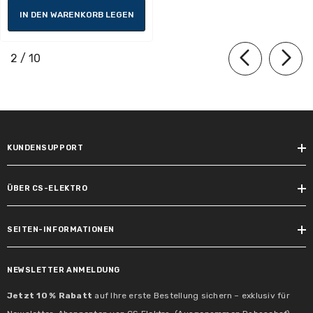
IN DEN WARENKORB LEGEN
Dimmbar:
Nein
von
2
/
10
KUNDENSUPPORT
Inklusive Leuchtmittel:
nein
ÜBER CS-ELEKTRO
Max. Leistungsbereich:
max. 1000 W
SEITEN-INFORMATIONEN
Schutzklasse:
NEWSLETTER ANMELDUNG
Schutzklasse I
Jetzt 10 % Rabatt
auf Ihre erste Bestellung sichern – exklusiv für
Tauschbarkeit: