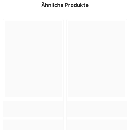
Höhe:
Ähnliche Produkte
1.8 cm
Anleitungen
Breite:
1.8 cm
📄
Installation/Montage
Tiefe:
3.6 cm
Flyer und Sicherheitshinweise
Design und Material
Farbe:
Chrom matt
Material:
Metall
Verwendbar mit folgenden Dimmern:
Nein