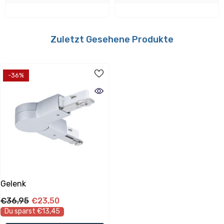
Zuletzt Gesehene Produkte
-36%
Lebensdauer
Lebensdauer:
30000 h
Lampeneigenschaften
Gelenk
€36,95
€23,50
Technik:
Du sparst €13,45
Zubehör ohne Leuchtmittel