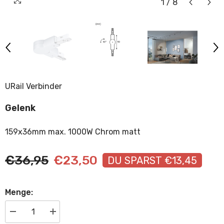
1
/
8
URail Verbinder
Gelenk
159x36mm max. 1000W Chrom matt
€36,95
€23,50
DU SPARST €13,45
Menge:
Menge
Menge
verringern
erhöhen