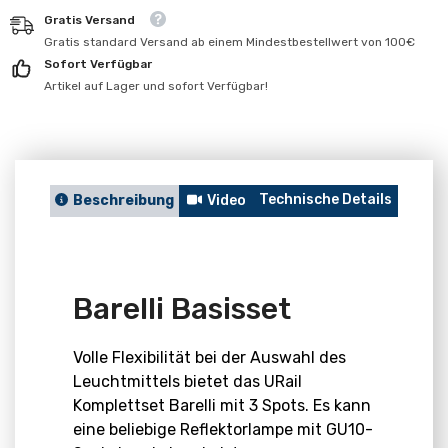
für
für
Gratis Versand
Barelli
Barelli
Basisset
Basisset
Gratis standard Versand ab einem Mindestbestellwert von 100€
Sofort Verfügbar
Artikel auf Lager und sofort Verfügbar!
Technische Details
Berat
Beschreibung
Video
Barelli Basisset
Volle Flexibilität bei der Auswahl des
Leuchtmittels bietet das URail
Komplettset Barelli mit 3 Spots. Es kann
eine beliebige Reflektorlampe mit GU10-