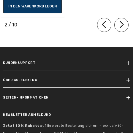
IN DEN WARENKORB LEGEN
Dimmbar:
Nein
von
2
/
10
KUNDENSUPPORT
Inklusive Leuchtmittel:
nein
ÜBER CS-ELEKTRO
Max. Leistungsbereich:
max. 3x10 W
SEITEN-INFORMATIONEN
Tauschbarkeit:
NEWSLETTER ANMELDUNG
1 Lichtquelle ist ohne dauerhafte
Jetzt 10 % Rabatt
Beschädigung der Leuchte
auf Ihre erste Bestellung sichern – exklusiv für