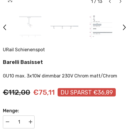
1
/
13
URail Schienenspot
Barelli Basisset
GU10 max. 3x10W dimmbar 230V Chrom matt/Chrom
€112,00
€75,11
DU SPARST €36,89
Menge:
Menge
Menge
verringern
erhöhen