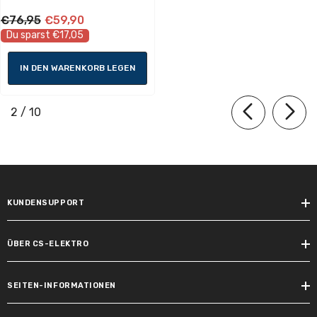
€76,95
€59,90
Lebensdauer
Du sparst €17,05
Lebensdauer:
IN DEN WARENKORB LEGEN
30000 h
von
2
/
10
Lichteigenschaften
Nennlichtstrom:
680 lm
KUNDENSUPPORT
Farbtemperatur Bereich:
4000 K
ÜBER CS-ELEKTRO
Lichtstrom LED-Modul:
680 lm
SEITEN-INFORMATIONEN