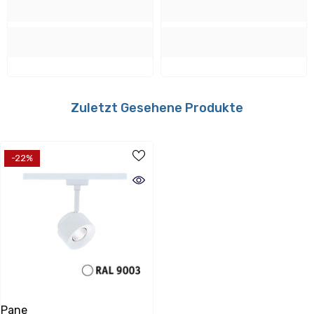
Signalweiß
Material:
Metall, Kunststoff
Montage
Zuletzt Gesehene Produkte
Verwendbar mit folgenden Dimmern:
RLC Müller Paladin 873 030 LED,
Paulmann URail 952.94/-95, Paulmann
-22%
URail 500.50/-51/968.15, RC Busch-
Jäger 6513U-102
Pane