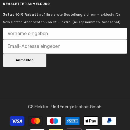
Ausstrahlwinkel:
NEWSLETTER ANMELDUNG
45 °
Jetzt 10 % Rabatt
auf Ihre erste Bestellung sichern – exklusiv für
Lampeneigenschaften
Newsletter-Abonnenten von CS Elektro. (Ausgenommen Roboschaf)
Technik:
LED
Dimmbar:
Anmelden
Nein
CS Elektro- Und Energietechnik GmbH
Inklusive Leuchtmittel:
Zahlungsmethoden
ja