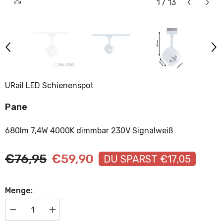
1
/
13
URail LED Schienenspot
Pane
680lm 7,4W 4000K dimmbar 230V Signalweiß
€76,95
€59,90
DU SPARST €17,05
Menge:
Menge
Menge
verringern
erhöhen