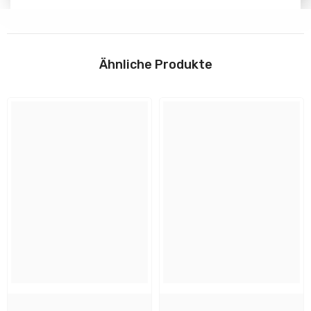
Abmessungen
Download
Höhe:
Ähnliche Produkte
19.7 cm
Anleitungen
Breite:
19.7 cm
📄
Installation/Montage
Tiefe:
6.5 cm
Flyer und Sicherheitshinweise
Form:
rund
Design und Material
Farbe: