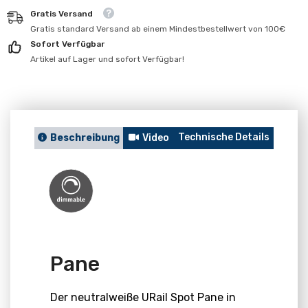
für
für
Gratis Versand
Pane
Pane
Gratis standard Versand ab einem Mindestbestellwert von 100€
Sofort Verfügbar
Artikel auf Lager und sofort Verfügbar!
Technische Details
Berat
Beschreibung
Video
Pane
Der neutralweiße URail Spot Pane in