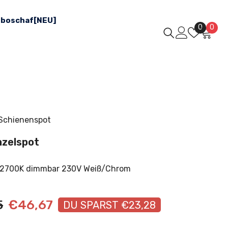
boschaf[NEU]
Wunsch
0
0
0
Arti
 Schienenspot
nzelspot
 2700K dimmbar 230V Weiß/Chrom
5
€46,67
DU SPARST €23,28