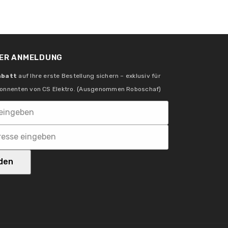
58 W
ER ANMELDUNG
1x
abatt
auf Ihre erste Bestellung sichern – exklusiv für
onnenten von CS Elektro. (Ausgenommen Roboschaf)
8 W
den
8,3 VA