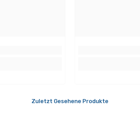
Ausstrahlwinkel:
iß, Chrom
Lampeneigenschaften
all, Kunststoff
Technik:
Dimmbar:
REV Ritter 501448551,
 Merten MEG 5136-
0, RC Jung 225 T DE,
Zuletzt Gesehene Produkte
ulmann URail
.94/-95, RC Gira 0307
I02, Paulmann URail
Inklusive Leuchtmittel:
 Middle-Feed
.20/501.21/968.1,