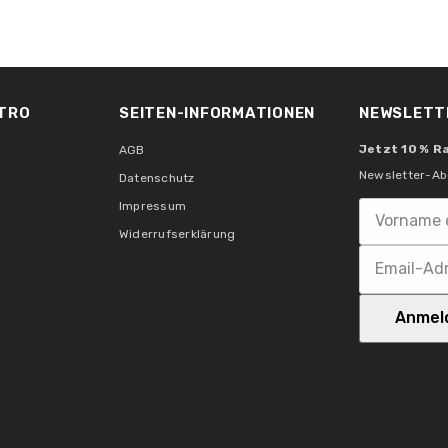
Entspricht Glühlampe:
TRO
SEITEN-INFORMATIONEN
NEWSLETT
Anzahl Bestückung:
Jetzt 10 % R
AGB
Newsletter-Ab
Datenschutz
Aufgenommene Leistung:
Impressum
Widerrufserklärung
Trafo
Anmel
Scheinleistung:
Kennzeichnungen