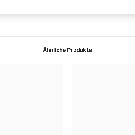
Lichteigenschaften
5 cm
Farbtemperatur:
Ähnliche Produkte
Flyer und Sicherheitshin
5 cm
Nennlichtstrom:
 cm
Farbtemperatur Bereich:
ig
Lichtstrom LED-Modul: