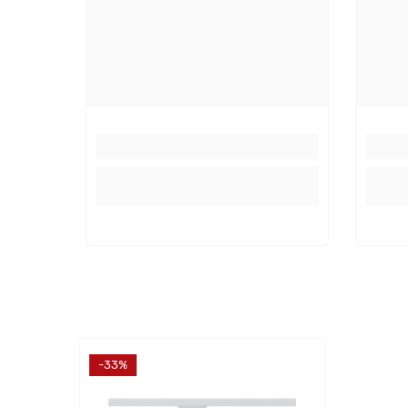
Farbe:
We
Material:
Met
Montage
Verwendbar mit folgenden Dimmern:
RC 
RC
000
Pa
952
00/
-33%
ZB
501