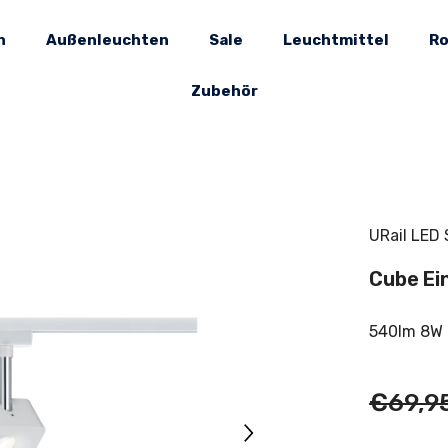
n
Außenleuchten
Sale
Leuchtmittel
Ro
Zubehör
URail LED
Cube Ei
540lm 8W
€69,9