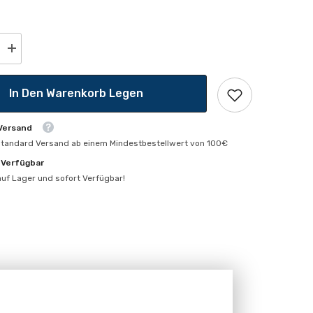
Menge
erhöhen
für
Cube
In Den Warenkorb Legen
Einzelspot
 Versand
standard Versand ab einem Mindestbestellwert von 100€
 Verfügbar
 auf Lager und sofort Verfügbar!