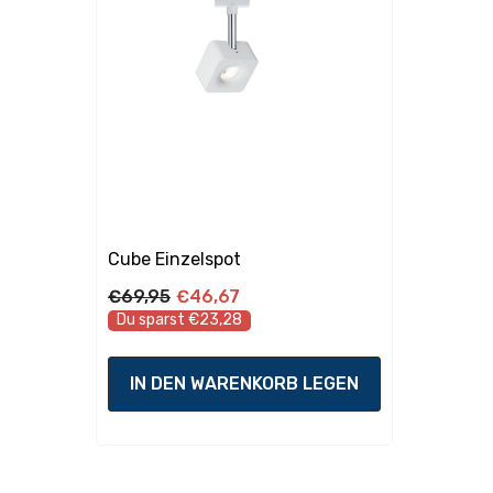
Pa
Ad
Lebensdauer
50
955
Lebensdauer:
30
RC
10
Cube Einzelspot
€69,95
€46,67
Du sparst €23,28
IN DEN WARENKORB LEGEN