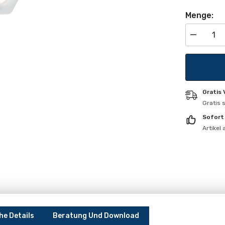
Menge:
Menge
verringern
für
Cube
Einzelspot
Gratis
Gratis 
Sofort
Artikel
he Details
Beratung Und Download